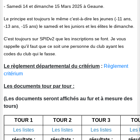
- Samedi 14 et dimanche 15 Mars 2025 à Geaune.
Le principe est toujours le même c'est-à-dire les jeunes (-11 ans,
-13 ans, -15 ans) le samedi et les juniors et les élites le dimanche.
C'est toujours sur SPIDv2 que les inscriptions se font. Je vous
rappelle qu'il faut que ce soit une personne du club ayant les
codes du club qui le fasse.
Le règlement départemental du critérium
:
Règlement
critérium
Les documents tour par tour :
(Les documents seront affichés au fur et à mesure des
tours)
TOUR 1
TOUR 2
TOUR 3
TOU
Les listes
Les listes
Les listes
Les l
résultats :
résultats :
résultats :
résul