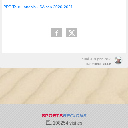
PPP Tour Landais - SAison 2020-2021
Publié le
01 janv. 2023
par
Michel VILLE
SPORTS
REGIONS
108254
visites