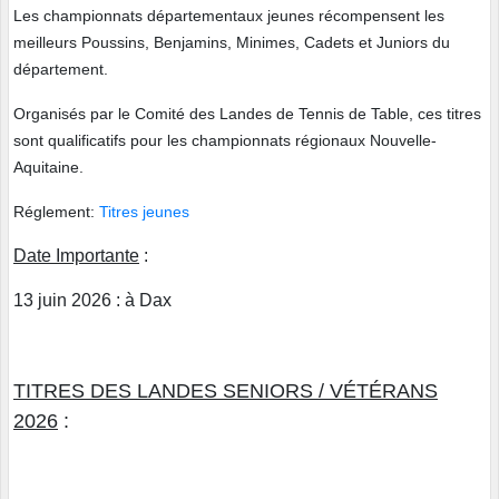
Les championnats départementaux jeunes récompensent les
meilleurs Poussins, Benjamins, Minimes, Cadets et Juniors du
département.
Organisés par le Comité des Landes de Tennis de Table, ces titres
sont qualificatifs pour les championnats régionaux Nouvelle-
Aquitaine.
Réglement:
Titres jeunes
Date Importante
:
13 juin 2026 : à Dax
TITRES DES LANDES SENIORS / VÉTÉRANS
2026
: