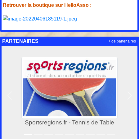
Retrouver la boutique sur HelloAsso :
PARTENAIRES
+ de partenaires
Précedent
Suiv
Sportsregions.fr - Tennis de Table