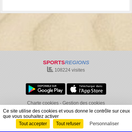
SPORTS
REGIONS
108224
visites
Charte cookies
Gestion des cookies
Informations légales
Signaler un contenu inapproprié
Ce site utilise des cookies et vous donne le contrôle sur ceux
que vous souhaitez activer
Tout accepter
Tout refuser
Personnaliser
Envie de participer ?
Connexion