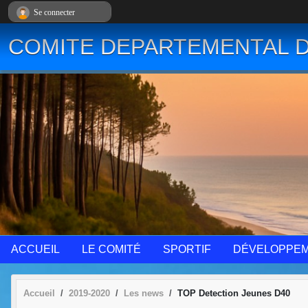
Panneau de gestion des cookies
Se connecter
COMITE DEPARTEMENTAL D
ACCUEIL
LE COMITÉ
SPORTIF
DÉVELOPPE
Accueil
2019-2020
Les news
TOP Detection Jeunes D40