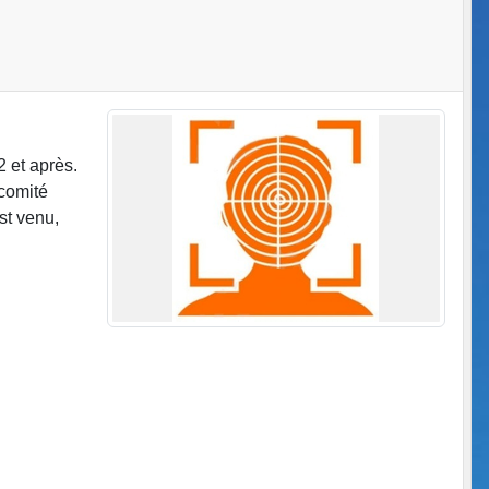
2 et après.
 comité
st venu,