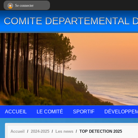
Panneau de gestion des cookies
Se connecter
COMITE DEPARTEMENTAL D
ACCUEIL
LE COMITÉ
SPORTIF
DÉVELOPPE
Accueil
2024-2025
Les news
TOP DETECTION 2025