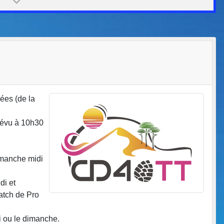
ées (de la
prévu à 10h30
dimanche midi
di et
atch de Pro
i ou le dimanche.