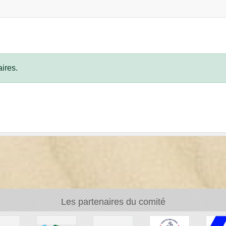
ires.
Les partenaires du comité