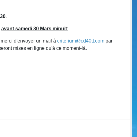
30
.
b
avant samedi 30 Mars minuit
;
 merci d'envoyer un mail à
criterium@cd40tt.com
par
 seront mises en ligne qu'à ce moment-là.