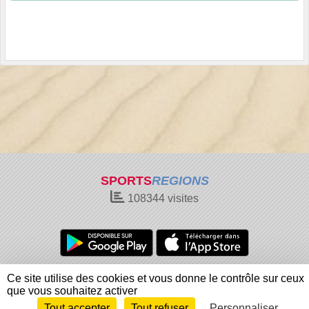
SPORTS
REGIONS
108344
visites
Charte cookies
Gestion des cookies
Ce site utilise des cookies et vous donne le contrôle sur ceux
Informations légales
Signaler un contenu inapproprié
que vous souhaitez activer
Tout accepter
Tout refuser
Personnaliser
Envie de participer ?