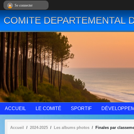
Panneau de gestion des cookies
Se connecter
COMITE DEPARTEMENTAL D
ACCUEIL
LE COMITÉ
SPORTIF
DÉVELOPPE
Accueil
2024-2025
Les albums photos
Finales par classem