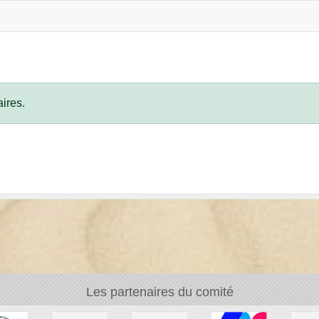
ires.
Les partenaires du comité