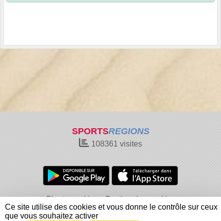
SPORTS
REGIONS
108361
visites
Charte cookies
Gestion des cookies
Ce site utilise des cookies et vous donne le contrôle sur ceux
Informations légales
Signaler un contenu inapproprié
que vous souhaitez activer