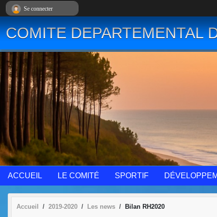
Panneau de gestion des cookies
Se connecter
COMITE DEPARTEMENTAL D
ACCUEIL
LE COMITÉ
SPORTIF
DÉVELOPPE
Accueil
2019-2020
Les news
Bilan RH2020