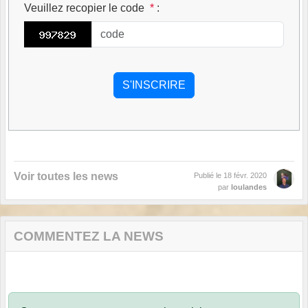
Veuillez recopier le code
*
:
Voir toutes les news
Publié le
18 févr. 2020
par
loulandes
COMMENTEZ LA NEWS