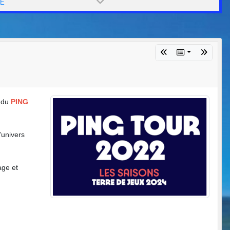
PE
 du
PING
'univers
age et