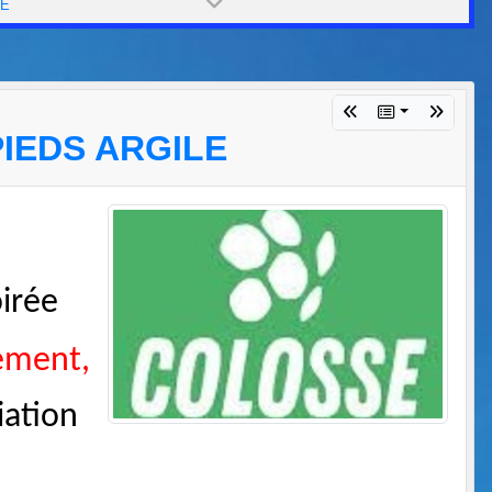
PE
PIEDS ARGILE
oirée
lement,
iation